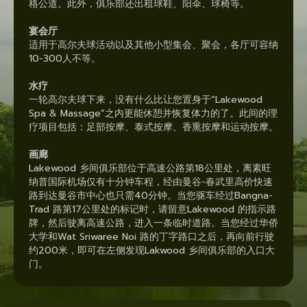
格公道。此外，俱乐部还出租球鞋、阳伞、球椅等。
宴会厅
适用于高尔夫球活动以及其他小型集会、聚会，各厅可容纳
10-300人不等。
水疗
一轮高尔夫球下来，没有什么比让您置身于“Lakewood
Spa & Massage”之内更能休憩并恢复体力的了。此间的理
疗项目包括：足部按摩、泰式按摩、香熏按摩和运动按摩。
画廊
Lakewood 乡间俱乐部位于高速公路第18公里处，离素旺
纳普国际机场仅有十分钟车程，经由曼谷-春武里高价快速
路到达曼谷市中心也只需40分钟。当您驱车经过Bangna-
Trad 路第17公里处的标记时，请留意Lakewood 的指示路
牌，然后驶离高速公路，进入一条临时道路。当您经过华侨
大学和Wat Sriwaree Noi 路的丁字路口之后，再向前行驶
约200米，即可在左侧发现Lakwood 乡间俱乐部的入口大
门。